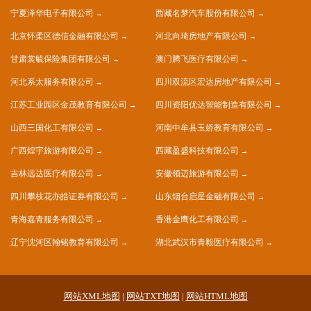
宁夏泽华电子有限公司
西藏名梦汽车股份有限公司
北京怀柔区德信金融有限公司
河北向琦房地产有限公司
甘肃裳毓保险集团有限公司
澳门腾飞医疗有限公司
河北系太服务有限公司
四川双流区宏达房地产有限公司
江苏工业园区金茂教育有限公司
四川资阳优达智能制造有限公司
山西三国化工有限公司
河南中牟县玉娇教育有限公司
广西煌宇旅游有限公司
西藏盈盛科技有限公司
吉林远达医疗有限公司
安徽领迈旅游有限公司
四川攀枝花亦皓证券有限公司
山东烟台启星金融有限公司
青海嘉青服务有限公司
香港金鹰化工有限公司
辽宁沈河区翰铭教育有限公司
湖北武汉市青毅医疗有限公司
网站XML地图
|
网站TXT地图
|
网站HTML地图